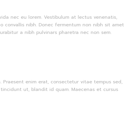
vida nec eu lorem. Vestibulum at lectus venenatis,
odo convallis nibh. Donec fermentum non nibh sit amet
Curabitur a nibh pulvinars pharetra nec non sem.
na. Praesent enim erat, consectetur vitae tempus sed,
t tincidunt ut, blandit id quam. Maecenas et cursus