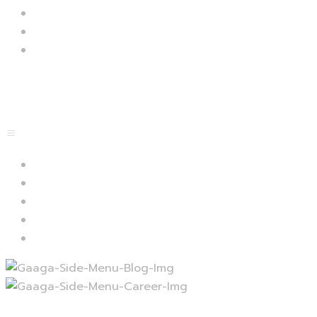
Plugins
Faq
Docs
Menu
Lets start
Blog
Career
Contact
Services
Projects