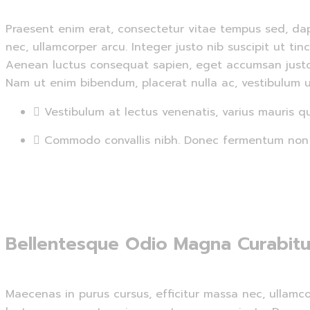
Praesent enim erat, consectetur vitae tempus sed, dap
nec, ullamcorper arcu. Integer justo nib suscipit ut ti
Aenean luctus consequat sapien, eget accumsan justo. Do
Nam ut enim bibendum, placerat nulla ac, vestibulum u
Vestibulum at lectus venenatis, varius mauris qu
Commodo convallis nibh. Donec fermentum non n
Bellentesque Odio Magna Curabitu
Maecenas in purus cursus, efficitur massa nec, ullamco