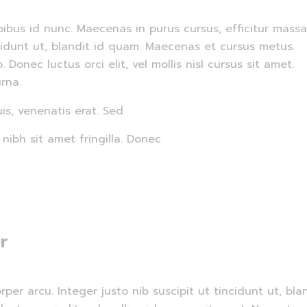
ibus id nunc. Maecenas in purus cursus, efficitur massa
ncidunt ut, blandit id quam. Maecenas et cursus metus.
nec luctus orci elit, vel mollis nisl cursus sit amet.
rna.
is, venenatis erat. Sed
ibh sit amet fringilla. Donec
r
rper arcu. Integer justo nib suscipit ut tincidunt ut, 