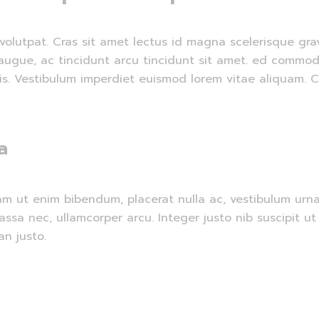
volutpat. Cras sit amet lectus id magna scelerisque gra
ies augue, ac tincidunt arcu tincidunt sit amet. ed comm
llis. Vestibulum imperdiet euismod lorem vitae aliquam. 
a
. Nam ut enim bibendum, placerat nulla ac, vestibulum ur
assa nec, ullamcorper arcu. Integer justo nib suscipit u
n justo.