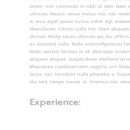
lorem, non commodo m nibh id velit. Nam vi
ultricies. Mauris varius metus nisi, nec mod
in arcu eget ipsum luctus irdiet egt eraes
diam.Donec rutrum nulla nec diam aliquam
dictum. Msdg sauris ultricies ips dui effici
ac euismod nulla. Nulla nnhnndfpretium fe
Nulla venatis facilisis m et ulmcorpa ticid
aliquam aliquet. Suspendisse eleifend lacus
Maecenas condimentsem sagittis unt finibus
lacus, nec tincidunt nulla pharetra a. Fusc
dui sed, temps massa. is. Vivamus nec vene
Experience: