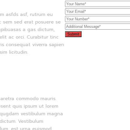
em asfds asf, rutrum eu
ac sem sed erat posuere se
apibuasas a gas dictum,
lit ac orci. Curabitur tinc
ris consequat viverra sapien
im licitudin.
pharetra commodo mauris.
raesent quis ipsum ut lorem
liqugdam vestibulum magna
 dictum. Vestibulum
ulum, est urna euismod