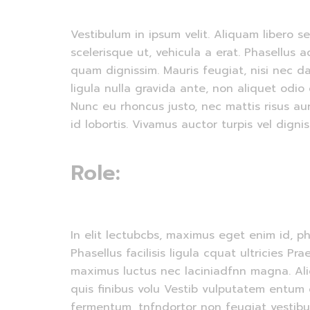
Vestibulum in ipsum velit. Aliquam libero s
scelerisque ut, vehicula a erat. Phasellus 
quam dignissim. Mauris feugiat, nisi nec d
ligula nulla gravida ante, non aliquet odio e
Nunc eu rhoncus justo, nec mattis risus au
id lobortis. Vivamus auctor turpis vel digniss
Role:
In elit lectubcbs, maximus eget enim id, 
Phasellus facilisis ligula cquat ultricies P
maximus luctus nec laciniadfnn magna. A
quis finibus volu Vestib vulputatem entum
fermentum, tnfndortor non feugiat vestib