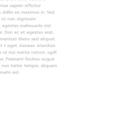
tae sapien efficitur
s ddllis ex maximus in. Sed
e nt non dignissim
, egestas malesuada nisl
tur. Don ec et egestas erat,
rmentum libero sed aliquet.
unt t eget. Aenean interdum
 ut nisi mattis rutrum. sgdf
. Praesent facilisis augue
e non tortor tempor, aliquam
natis est.