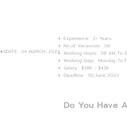
Experience :
2+ Years
No of Vacancies :
06
345
DATE :
24 MARCH, 2023
Working Hours :
08 AM To 
Working Days :
Monday To F
Salary :
$38K - $45K
Deadline :
30 June 2023
Do You Have A