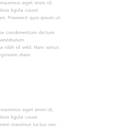
, maximus eget enim id,
sis ligula couat.
um. Praesent quis ipsum ut
tate condimentum dictum.
vestibulum.
nibh id velit. Nam varius
signissim diam.
, maximus eget enim id,
sis ligula couai.
 lorem maximus luctus nec