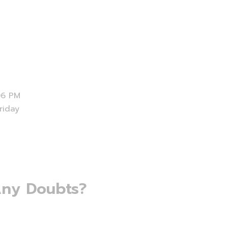
06 PM
riday
ny Doubts?